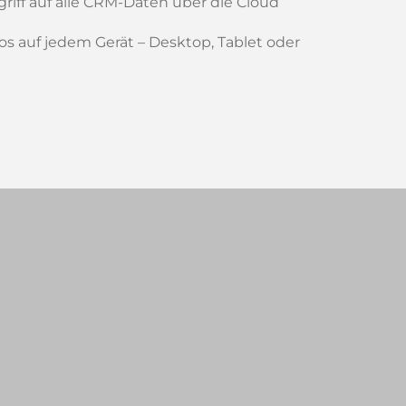
griff auf alle CRM-Daten über die Cloud
los auf jedem Gerät – Desktop, Tablet oder