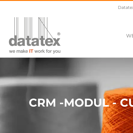
Skip
Datate
to
content
WE
CRM -MODUL - 