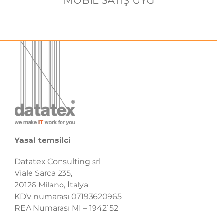
MOBİL SATIŞ UYG
Yasal temsilci
Datatex Consulting srl
Viale Sarca 235,
20126 Milano, İtalya
KDV numarası 07193620965
REA Numarası MI – 1942152