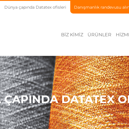
Dünya çapında Datatex ofisleri
Danışmanlık randevusu alı
BIZ KIMIZ
ÜRÜNLER
HIZM
 ÇAPINDA DATATEX OF