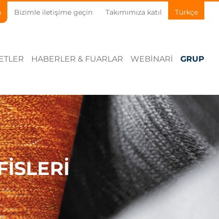
n
Bizimle iletişime geçin
Takımımıza katıl
Türkçe
ETLER
HABERLER & FUARLAR
WEBINARI
GRUP
ISLERI