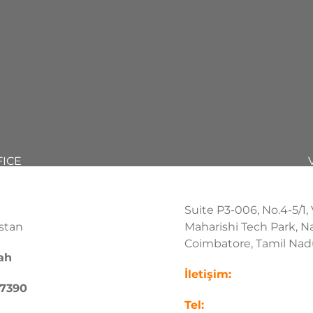
FICE
Suite P3-006, No.4-5/1,
stan
Maharishi Tech Park, N
Coimbatore, Tamil Nadu
ah
İletişim:
 7390
Tel: