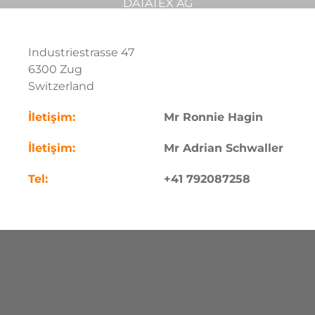
DATATEX AG
Industriestrasse 47
6300 Zug
Switzerland
İletişim:
Mr Ronnie Hagin
İletişim:
Mr Adrian Schwaller
Tel:
+41 792087258