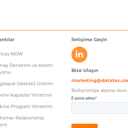
antılar
İletişime Geçin
vices NOW
maş Denetimi ve Kesim
Bize Ulaşın
syonu
marketing@datatex.c
gisayar Destekli Üretim
Bültenimize abone olun:
ine Kapasite Yönetimi
ine Program Yönetimi
tomer Relationship
ent