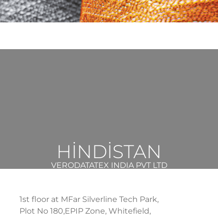
HİNDİSTAN
VERODATATEX INDIA PVT LTD
1st floor at MFar Silverline Tech Park,
Plot No 180,EPIP Zone, Whitefield,