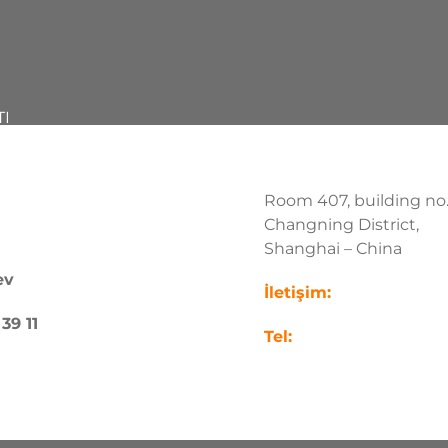
TI
Room 407, building no.
Changning District,
Shanghai – China
ev
İletişim:
39 11
Tel: