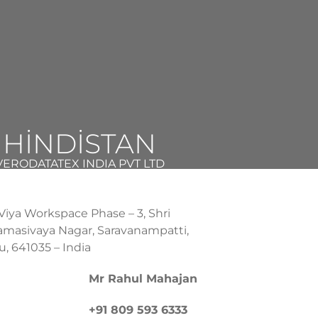
HİNDİSTAN
VERODATATEX INDIA
PVT LTD
 Viya Workspace Phase – 3, Shri
amasivaya Nagar, Saravanampatti,
, 641035 – India
Mr Rahul Mahajan
+91 809 593 6333