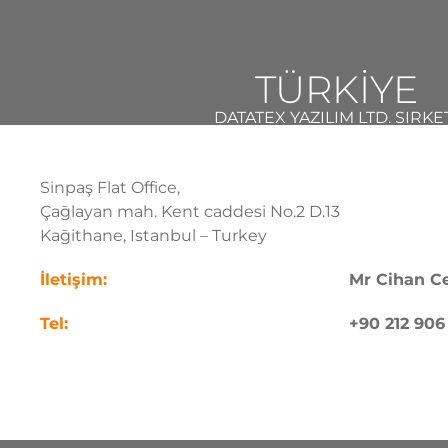
TÜRKİYE
DATATEX YAZILIM LTD. SIRKE
Sinpaş Flat Office,
Çaḡlayan mah. Kent caddesi No.2 D.13
Kaḡithane, Istanbul – Turkey
İletişim:
Mr Cihan C
Tel:
+90 212 906 