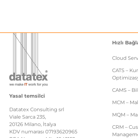
Hızlı Bağl
Cloud Ser
CATS – Ku
Optimiza
CAMS – Bil
Yasal temsilci
MCM – Mak
Datatex Consulting srl
MQM – Mak
Viale Sarca 235,
20126 Milano, İtalya
CRM – Cus
KDV numarası 07193620965
Managem