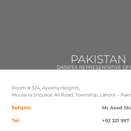
PAKISTAN
DATATEX REPRESENTATIVE OF
Room # 324, Ayesha Heights,
Moulana Shoukat Ali Road, Township, Lahore – Paki
İletişim:
Mr Asad Sh
Tel:
+92 321 997