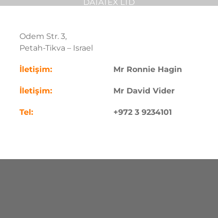
DATATEX LTD
Odem Str. 3,
Petah-Tikva – Israel
İletişim:
Mr Ronnie Hagin
İletişim:
Mr David Vider
Tel:
+972 3 9234101