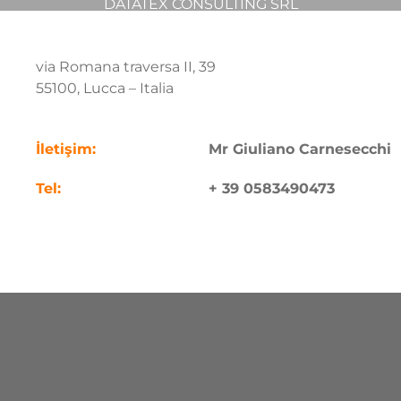
DATATEX CONSULTING SRL
via Romana traversa II, 39
55100, Lucca
– Italia
.
İletişim:
Mr
Giuliano Carnesecchi
Tel:
+ 39 0583490473