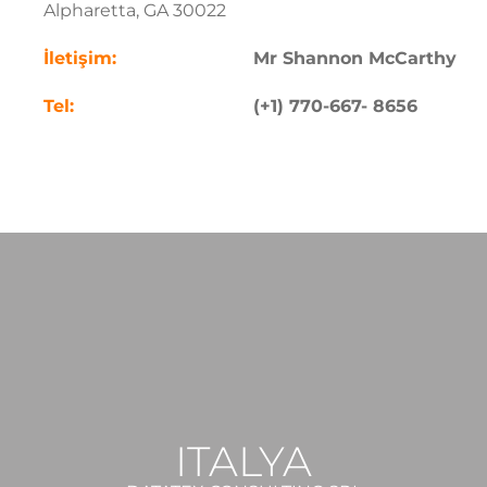
Alpharetta, GA 30022
.
İletişim:
Mr Shannon McCarthy
Tel:
(+1) 770-667- 8656
ITALYA