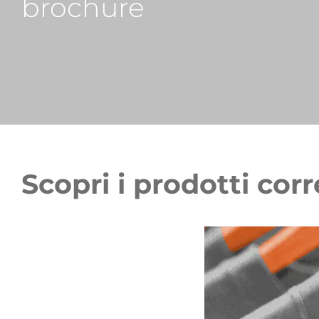
brochure
Scopri i prodotti corr