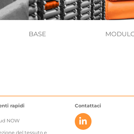
BASE
MODULO
nti rapidi
Contattaci
loud NOW
ezione del tessuto e