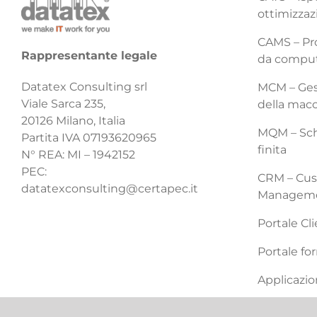
ottimizzaz
CAMS – Pro
Rappresentante legale
da compu
Datatex Consulting srl
MCM – Gest
Viale Sarca 235,
della mac
20126 Milano, Italia
MQM – Sch
Partita IVA 07193620965
finita
N° REA: MI – 1942152
PEC:
CRM – Cus
datatexconsulting@certapec.it
Managem
Portale Cli
Portale for
Applicazio