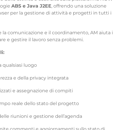
logie
ABS e Java J2EE
, offrendo una soluzione
r per la gestione di attività e progetti in tutti i
e la comunicazione e il coordinamento, AM aiuta i
are e gestire il lavoro senza problemi.
i:
a qualsiasi luogo
urezza e della privacy integrata
izzati e assegnazione di compiti
empo reale dello stato del progetto
lle riunioni e gestione dell’agenda
amite commenti e aggiornamenti sullo stato di