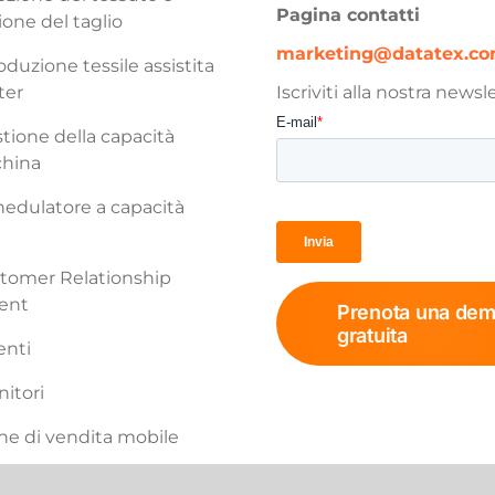
Pagina contatti
ione del taglio
marketing@datatex.c
duzione tessile assistita
ter
Iscriviti alla nostra newsl
ione della capacità
china
edulatore a capacità
tomer Relationship
ent
Prenota una de
gratuita
enti
nitori
ne di vendita mobile