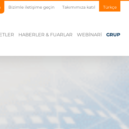
n
Bizimle iletişime geçin
Takımımıza katıl
Türkçe
ETLER
HABERLER & FUARLAR
WEBINARI
GRUP
I