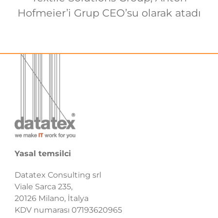
Hofmeier’i Grup CEO’su olarak atadı
Yasal temsilci
Datatex Consulting srl
Viale Sarca 235,
20126 Milano, İtalya
KDV numarası 07193620965