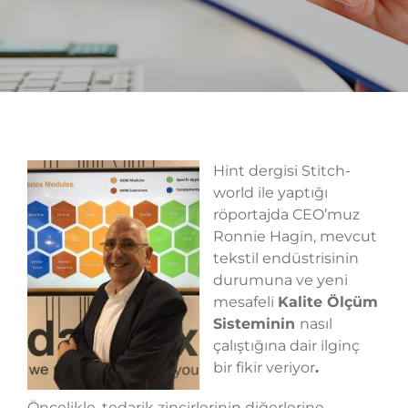
Hint dergisi Stitch-
world ile yaptığı
röportajda CEO’muz
Ronnie Hagin, mevcut
tekstil endüstrisinin
durumuna ve yeni
mesafeli
Kalite Ölçüm
Sisteminin
nasıl
çalıştığına dair ilginç
bir fikir veriyor
.
Öncelikle, tedarik zincirlerinin diğerlerine