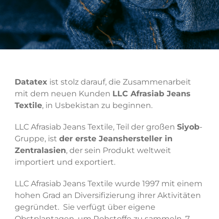
Datatex
ist stolz darauf, die Zusammenarbeit
mit dem neuen Kunden
LLC Afrasiab Jeans
Textile
, in Usbekistan zu beginnen.
LLC Afrasiab Jeans Textile, Teil der großen
Siyob
-
Gruppe, ist
der erste Jeanshersteller in
Zentralasien
, der sein Produkt weltweit
importiert und exportiert.
LLC Afrasiab Jeans Textile wurde 1997 mit einem
hohen Grad an Diversifizierung ihrer Aktivitäten
gegründet. Sie verfügt über eigene
Obstplantagen, um Rohstoffe zu sammeln, 7