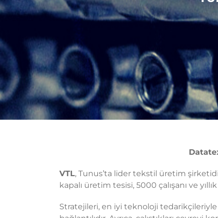
Datatex
VTL
, Tunus’ta lider tekstil üretim şirket
kapalı üretim tesisi, 5000 çalışanı ve yıll
Stratejileri, en iyi teknoloji tedarikçiler