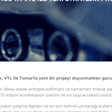
, VTL ile Tunus’ta yeni bir projeyi duyurmaktan gur
idir, dikey olarak entegre edilmiştir ve tamamen ihracat p
ık 15 milyon konfeksiyon üretimi ile en büyük tekstil üretici
iyle yakın çalışma ilişkileri ve en son teknik uzmanlığı kul