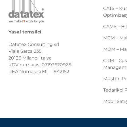
CATS – Ku
Optimiza
CAMS – Bil
Yasal temsilci
MCM – Mak
Datatex Consulting srl
MQM – Mak
Viale Sarca 235,
20126 Milano, İtalya
CRM – Cus
KDV numarası 07193620965
Managem
REA Numarası MI – 1942152
Müşteri Po
Tedarikçi P
Mobil Satı