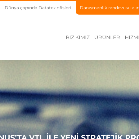
Dünya çapında Datatex ofisleri
Danışmanlık randevusu alı
BIZ KIMIZ
ÜRÜNLER
HIZM
NUS’TA VTL ILE YENI STRATEJIK PR