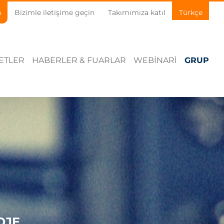
n
Bizimle iletişime geçin
Takımımıza katıl
Türkçe
ETLER
HABERLER & FUARLAR
WEBINARI
GRUP
OJE