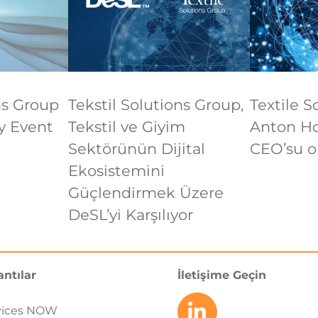
ns Group
Tekstil Solutions Group,
Textile S
y Event
Tekstil ve Giyim
Anton Ho
Sektörünün Dijital
CEO’su o
Ekosistemini
Güçlendirmek Üzere
DeSL’yi Karşılıyor
antılar
İletişime Geçin
vices NOW