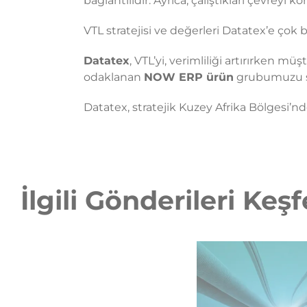
bağlantılıdır. Ayrıca, çalıştıkları çevreyi 
VTL stratejisi ve değerleri Datatex’e çok b
Datatex
, VTL’yi, verimliliği artırırken
odaklanan
NOW ERP ürün
grubumuzu su
Datatex, stratejik Kuzey Afrika Bölgesi’nd
İlgili Gönderileri Keş