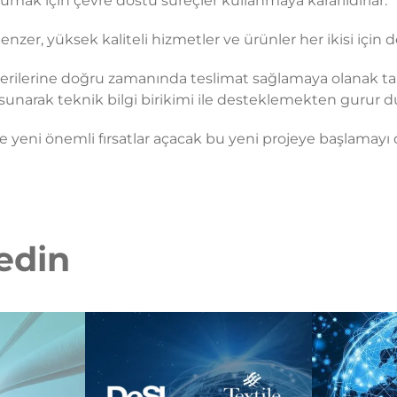
korumak için çevre dostu süreçler kullanmaya kararlıdırlar.
enzer, yüksek kaliteli hizmetler ve ürünler her ikisi için 
 müşterilerine doğru zamanında teslimat sağlamaya olanak
narak teknik bilgi birikimi ile desteklemekten gurur d
e yeni önemli fırsatlar açacak bu yeni projeye başlamayı 
fedin