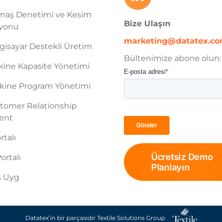
maş Denetimi ve Kesim
Bize Ulaşın
syonu
marketing@datatex.c
gisayar Destekli Üretim
Bültenimize abone olun:
ine Kapasite Yönetimi
ine Program Yönetimi
tomer Relationship
ent
rtalı
Ücretsiz Demo
ortalı
Planlayın
ş Uyg
Datatex’in bir parçasıdır Textile Solutions Group