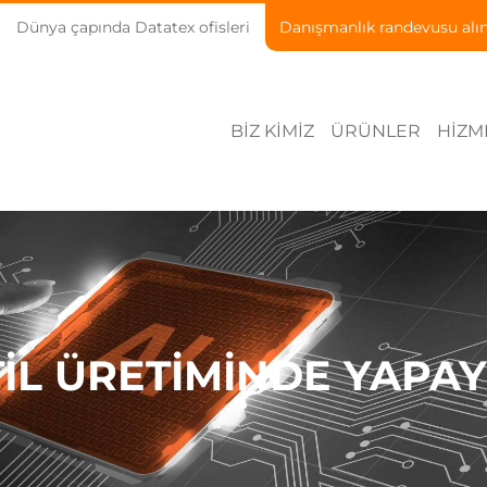
Dünya çapında Datatex ofisleri
Danışmanlık randevusu alı
BIZ KIMIZ
ÜRÜNLER
HIZM
IL ÜRETIMINDE YAPA