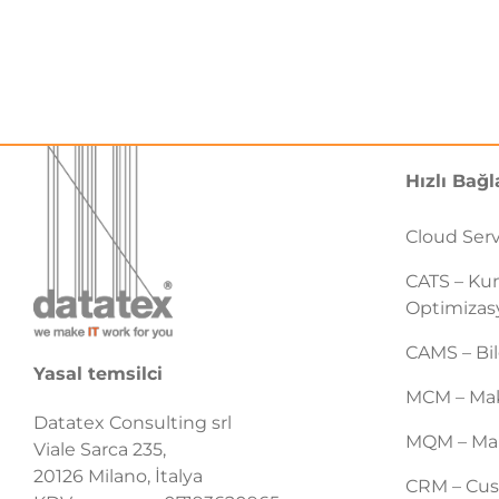
Hızlı Bağl
Cloud Ser
CATS – Ku
Optimiza
CAMS – Bil
Yasal temsilci
MCM – Mak
Datatex Consulting srl
MQM – Mak
Viale Sarca 235,
20126 Milano, İtalya
CRM – Cus