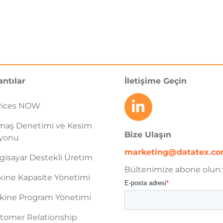
antılar
İletişime Geçin
vices NOW
maş Denetimi ve Kesim
Bize Ulaşın
syonu
marketing@datatex.c
gisayar Destekli Üretim
Bültenimize abone olun:
ine Kapasite Yönetimi
ine Program Yönetimi
tomer Relationship