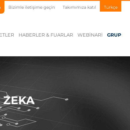
n
Bizimle iletişime geçin
Takımımıza katıl
Türkçe
ETLER
HABERLER & FUARLAR
WEBINARI
GRUP
Y ZEKA