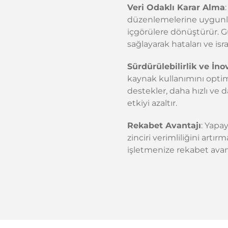
Veri Odaklı Karar Alma
düzenlemelerine uygunlu
içgörülere dönüştürür. G
sağlayarak hataları ve israf
Sürdürülebilirlik ve İn
kaynak kullanımını optim
destekler, daha hızlı ve 
etkiyi azaltır.
Rekabet Avantajı
: Yapa
zinciri verimliliğini art
işletmenize rekabet avant