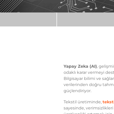
Yapay Zeka (AI)
, gelişm
odaklı karar vermeyi de
Bilgisayar bilimi ve sağl
verilerinden doğru tahmin
güçlendiriyor.
Tekstil üretiminde,
tekst
sayesinde, verimsizlikler