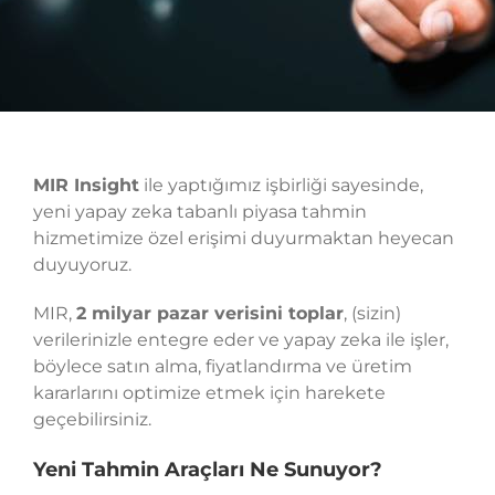
MIR Insight
ile yaptığımız işbirliği sayesinde,
yeni yapay zeka tabanlı piyasa tahmin
hizmetimize özel erişimi duyurmaktan heyecan
duyuyoruz.
MIR,
2 milyar pazar verisini toplar
, (sizin)
verilerinizle entegre eder ve yapay zeka ile işler,
böylece satın alma, fiyatlandırma ve üretim
kararlarını optimize etmek için harekete
geçebilirsiniz.
Yeni Tahmin Araçları Ne Sunuyor?