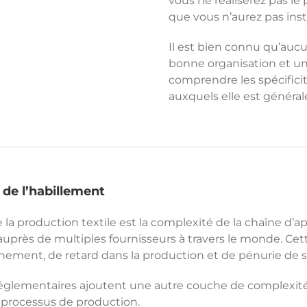
vous ne réaliserez pas le 
que vous n’aurez pas inst
Il est bien connu qu’auc
bonne organisation et une
comprendre les spécificité
auxquels elle est généra
t de l’habillement
e la production textile est la complexité de la chaîne d
auprès de multiples fournisseurs à travers le monde. Ce
nnement, de retard dans la production et de pénurie de s
réglementaires ajoutent une autre couche de complexit
u processus de production.