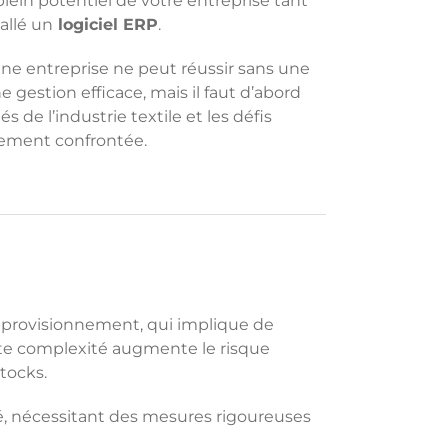
plein potentiel de votre entreprise tant
allé un
logiciel ERP
.
une entreprise ne peut réussir sans une
 gestion efficace, mais il faut d’abord
s de l’industrie textile et les défis
lement confrontée.
’approvisionnement, qui implique de
tte complexité augmente le risque
tocks.
é, nécessitant des mesures rigoureuses