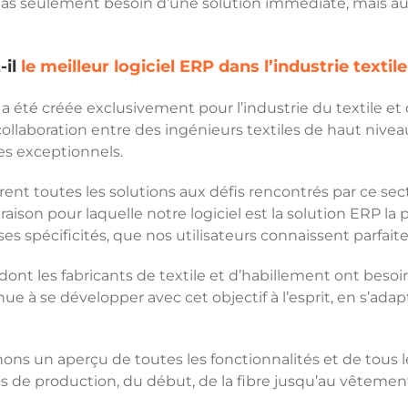
as seulement besoin d’une solution immédiate, mais auss
-il
le meilleur logiciel ERP dans l’industrie textile
lle a été créée exclusivement pour l’industrie du textile 
e collaboration entre des ingénieurs textiles de haut niv
es exceptionnels.
ent toutes les solutions aux défis rencontrés par ce sect
ison pour laquelle notre logiciel est la solution ERP la 
ses spécificités, que nos utilisateurs connaissent parfai
nt les fabricants de textile et d’habillement ont besoin
tinue à se développer avec cet objectif à l’esprit, en s’
ons un aperçu de toutes les fonctionnalités et de tous l
s de production, du début, de la fibre jusqu’au vêtement 