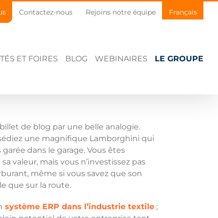
us
Contactez-nous
Rejoins notre équipe
Français
TÉS ET FOIRES
BLOG
WEBINAIRES
LE GROUPE
let de blog par une belle analogie.
sédiez une magnifique Lamborghini qui
 garée dans le garage. Vous êtes
sa valeur, mais vous n’investissez pas
arburant, même si vous savez que son
le que sur la route.
n
système ERP dans l’industrie textile
;