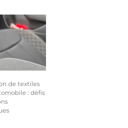
on de textiles
tomobile : défis
ons
ues