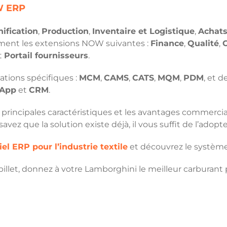
 ERP
nification
,
Production
,
Inventaire et Logistique
,
Achat
ement les extensions NOW suivantes :
Finance
,
Qualité
,
G
t
Portail fournisseurs
.
ations spécifiques :
MCM
,
CAMS
,
CATS
,
MQM
,
PDM
, et 
 App
et
CRM
.
rincipales caractéristiques et les avantages commerciaux
vez que la solution existe déjà, il vous suffit de l’adopte
iel ERP pour l’industrie textile
et découvrez le systè
billet, donnez à votre Lamborghini le meilleur carburant p