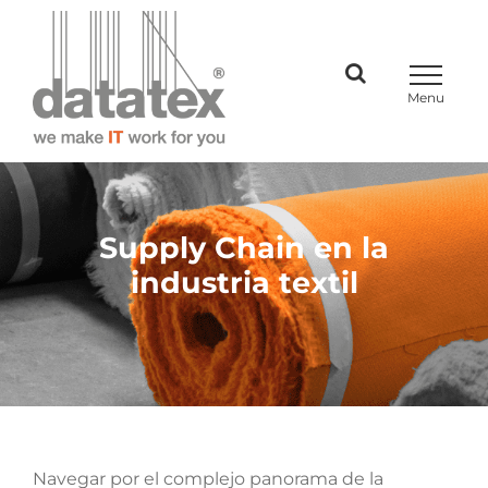
Skip
to
content
Supply Chain en la
industria textil
Navegar por el complejo panorama de la