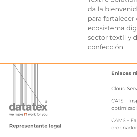
da la bienveni
para fortalecer 
ecosistema digi
sector textil y d
confección
Enlaces r
Cloud Ser
CATS – Ins
optimizaci
CAMS – Fab
Representante legal
ordenador