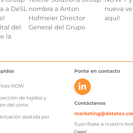
da a DeSL
nombra a Anton
nueva ve
el
Hofmeier Director
aquí!
tal del
General del Grupo
e la
ápidos
Ponte en contacto
vices NOW
pección de tejidos y
Contáctenos
ón del corte
marketing@datatex.c
ricación asistida por
Suscríbase a nuestro bole