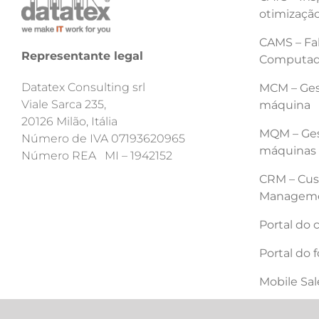
otimização
CAMS – Fab
Representante legal
Computad
Datatex Consulting srl
MCM – Ges
Viale Sarca 235,
máquina
20126 Milão, Itália
MQM – Ges
Número de IVA 07193620965
máquinas
Número REA MI – 1942152
CRM – Cus
Managem
Portal do 
Portal do 
Mobile Sa