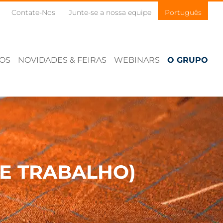
Contate-Nos
Junte-se a nossa equipe
Português
ÇOS
NOVIDADES & FEIRAS
WEBINARS
O GRUPO
E TRABALHO)