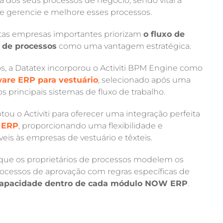
a dos seus processos de negócio, sendo vital a
e gerencie e melhore esses processos.
tas empresas importantes priorizam
o fluxo de
o de processos
como uma vantagem estratégica.
vos, a Datatex incorporou o Activiti BPM Engine como
ware ERP para vestuário
, selecionado após uma
 principais sistemas de fluxo de trabalho.
ou o Activiti para oferecer uma integração perfeita
 ERP
, proporcionando uma flexibilidade e
s ​​às empresas de vestuário e têxteis.
 que os proprietários de processos modelem os
processos de aprovação com regras específicas de
capacidade dentro de cada módulo NOW ERP
.