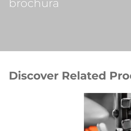
brochura
Discover Related Pr