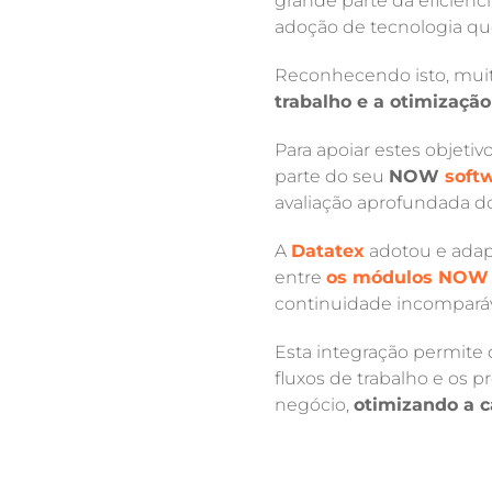
grande parte da eficiênci
adoção de tecnologia qu
Reconhecendo isto, mui
trabalho e a otimizaçã
Para apoiar estes objeti
parte do seu
NOW
soft
avaliação aprofundada dos
A
Datatex
adotou e adapt
entre
os módulos NOW
continuidade incomparávei
Esta integração permite
fluxos de trabalho e os 
negócio,
otimizando a 