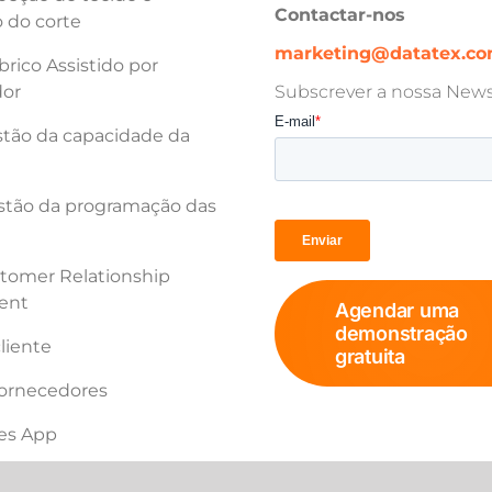
Contactar-nos
 do corte
marketing@datatex.c
rico Assistido por
or
Subscrever a nossa Newsl
tão da capacidade da
tão da programação das
tomer Relationship
ent
Agendar uma
demonstração
cliente
gratuita
fornecedores
les App