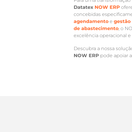
Para uma transformação di
Datatex
NOW ERP
ofer
concebidas especificamen
agendamento
e
gestão 
de abastecimento
, o N
excelência operacional e 
Descubra a nossa soluçã
NOW ERP
pode apoiar a 