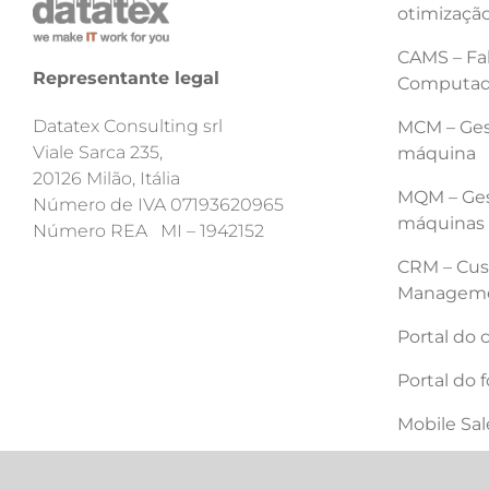
otimização
CAMS – Fab
Representante legal
Computad
Datatex Consulting srl
MCM – Ges
Viale Sarca 235,
máquina
20126 Milão, Itália
MQM – Ges
Número de IVA 07193620965
máquinas
Número REA MI – 1942152
CRM – Cus
Managem
Portal do 
Portal do 
Mobile Sa