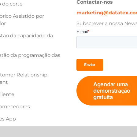
Contactar-nos
 do corte
marketing@datatex.c
rico Assistido por
or
Subscrever a nossa Newsl
tão da capacidade da
tão da programação das
tomer Relationship
ent
Agendar uma
demonstração
cliente
gratuita
fornecedores
les App