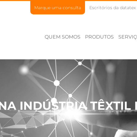
Marque uma consulta
Escritórios da datatex
QUEM SOMOS
PRODUTOS
SERVI
NA INDÚSTRIA TÊXTIL