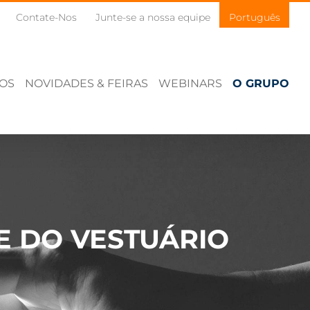
Contate-Nos
Junte-se a nossa equipe
Português
ÇOS
NOVIDADES & FEIRAS
WEBINARS
O GRUPO
 E DO VESTUÁRIO