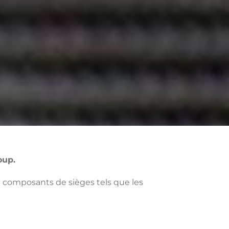
oup.
de composants de sièges tels que les