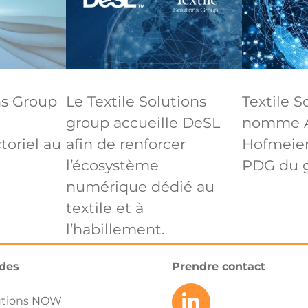
ns Group
Le Textile Solutions
Textile S
group accueille DeSL
nomme 
oriel au
afin de renforcer
Hofmeier
l’écosystème
PDG du 
numérique dédié au
textile et à
l’habillement.
ides
Prendre contact
utions NOW