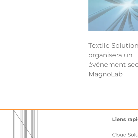
Textile Solutio
organisera un
événement sect
MagnoLab
Liens rap
Cloud Sol