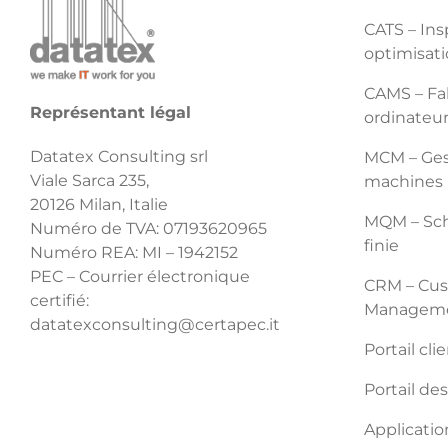
CATS – Ins
optimisati
CAMS – Fab
Représentant légal
ordinateu
Datatex Consulting srl
MCM – Gest
Viale Sarca 235,
machines
20126 Milan, Italie
MQM – Sch
Numéro de TVA: 07193620965
finie
Numéro REA: MI – 1942152
PEC – Courrier électronique
CRM – Cus
certifié:
Managem
datatexconsulting@certapec.it
Portail cli
Portail de
Applicatio