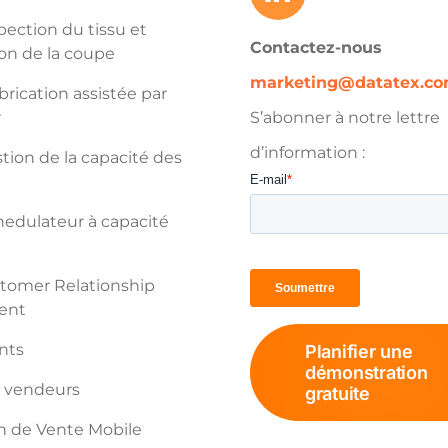
pection du tissu et
Contactez-nous
on de la coupe
marketing@datatex.c
rication assistée par
r
S’abonner à notre lettre
d’information :
ion de la capacité des
edulateur à capacité
tomer Relationship
ent
ents
Planifier une
démonstration
s vendeurs
gratuite
n de Vente Mobile