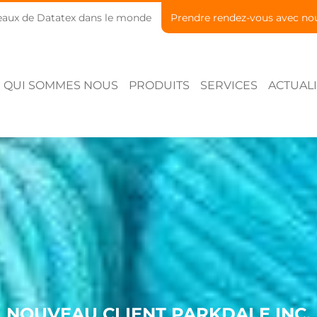
aux de Datatex dans le monde
Prendre rendez-vous avec no
QUI SOMMES NOUS
PRODUITS
SERVICES
ACTUALI
NOUVEAU CLIENT PARKDALE INC.