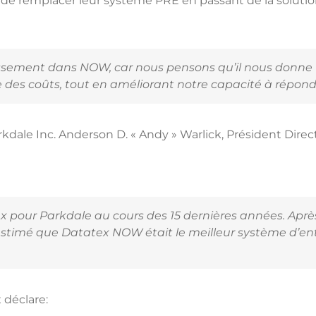
dé de remplacer leur système PRE en passant de la soluti
issement dans NOW, car nous pensons qu’il nous donne
e des coûts, tout en améliorant notre capacité à répondr
kdale Inc. Anderson D. « Andy » Warlick, Président Direc
x pour Parkdale au cours des 15 dernières années. Aprè
timé que Datatex NOW était le meilleur système d’ent
 déclare: