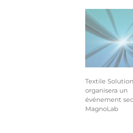
Textile Solutio
organisera un
événement sect
MagnoLab