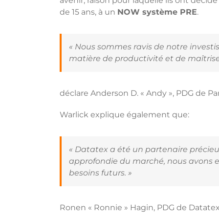
avenir, raison pour laquelle ils ont déci
de 15 ans, à un
NOW système PRE
.
« Nous sommes ravis de notre invest
matière de productivité et de maîtris
déclare Anderson D. « Andy », PDG de Par
Warlick explique également que:
« Datatex a été un partenaire précieu
approfondie du marché, nous avons es
besoins futurs. »
Ronen « Ronnie » Hagin, PDG de Datatex