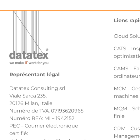
Liens rap
Cloud Sol
CATS – Ins
optimisati
CAMS – Fab
Représentant légal
ordinateu
Datatex Consulting srl
MCM – Gest
Viale Sarca 235,
machines
20126 Milan, Italie
MQM – Sch
Numéro de TVA: 07193620965
finie
Numéro REA: MI – 1942152
PEC – Courrier électronique
CRM – Cus
certifié:
Managem