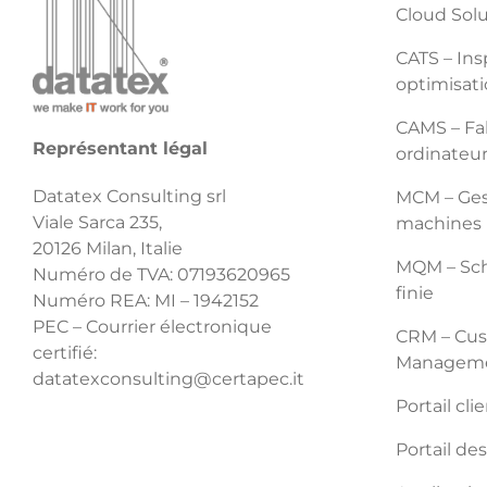
Cloud Sol
CATS – Ins
optimisati
CAMS – Fab
Représentant légal
ordinateu
Datatex Consulting srl
MCM – Gest
Viale Sarca 235,
machines
20126 Milan, Italie
MQM – Sch
Numéro de TVA: 07193620965
finie
Numéro REA: MI – 1942152
PEC – Courrier électronique
CRM – Cus
certifié:
Managem
datatexconsulting@certapec.it
Portail cli
Portail de