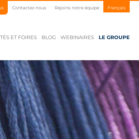
us
Contactez-nous
Rejoins notre équipe
Français
TÉS ET FOIRES
BLOG
WEBINAIRES
LE GROUPE