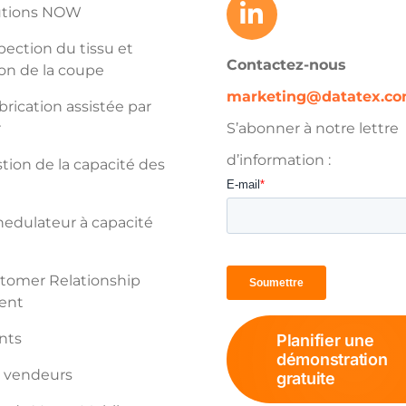
utions NOW
pection du tissu et
Contactez-nous
on de la coupe
marketing@datatex.c
rication assistée par
r
S’abonner à notre lettre
d’information :
ion de la capacité des
edulateur à capacité
tomer Relationship
ent
ents
Planifier une
démonstration
s vendeurs
gratuite