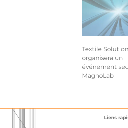
Textile Solutio
organisera un
événement sect
MagnoLab
Liens rap