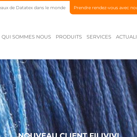
aux de Datatex dans le monde
Prendre rendez-vous avec no
QUI SOMMES NOUS
PRODUITS
SERVICES
ACTUALI
NOUVEAU CLIENT FILIVIVI