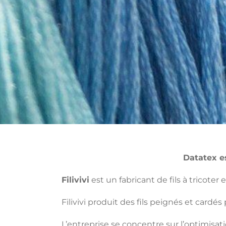
Datatex es
Filivivi
est un fabricant de fils à tricoter
Filivivi produit des fils peignés et card
L’entreprise se concentre sur l’optimisatio