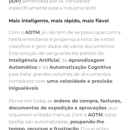
(IDP)
alimentada por IA, concebida
especificamente para a indústria têxtil.
Mais inteligente, mais rápido, mais fiável
Com o
AOTM
, já não tem de se preocupar com a
tarefa entediante e propensa a erros de extrair,
classificar e gerir dados de vários documentos.
Esta solução de vanguarda tira partido da
Inteligência Artificial
, da
Aprendizagem
Automática
e da
Automatização Cognitiva
para tratar grandes volumes de documentos
complexos com
uma velocidade e precisão
inigualáveis
.
Pense em todas as
ordens de compra, facturas,
documentos de expedição e aprovações
que
requerem entrada manual. Com a
AOTM
, estas
tarefas são automatizadas,
poupando-lhe
tempo, recursos e frustração
. O que antes