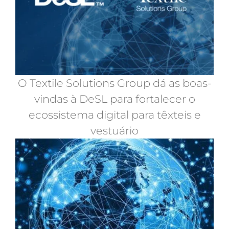
O Textile Solutions Group dá as boas-
vindas à DeSL para fortalecer o
ecossistema digital para têxteis e
vestuário