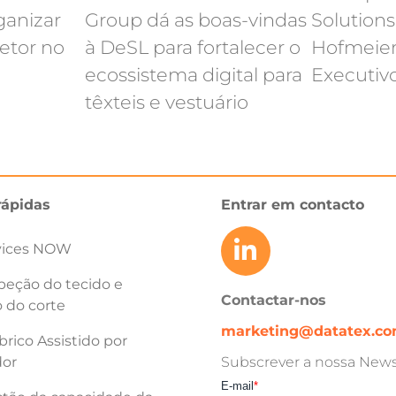
ganizar
Group dá as boas-vindas
Solution
etor no
à DeSL para fortalecer o
Hofmeier
ecossistema digital para
Executiv
têxteis e vestuário
rápidas
Entrar em contacto
vices NOW
peção do tecido e
Contactar-nos
 do corte
marketing@datatex.c
rico Assistido por
or
Subscrever a nossa Newsl