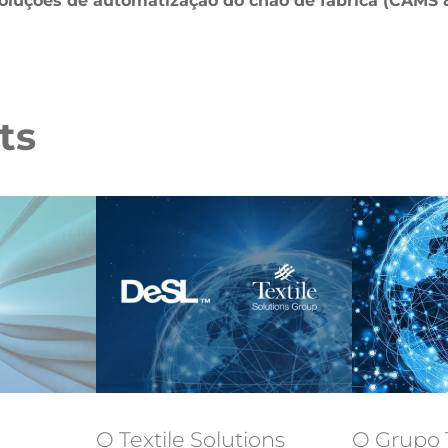
luções de automatização do chão de fábrica (CAMS & 
ts
O Textile Solutions
O Grupo T