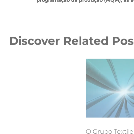
programação da produção (MQM), as so
Discover Related Pos
O Grupo Textile