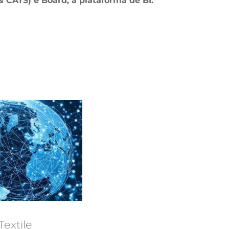
CATS) e Board, a plataforma de BI.
extile