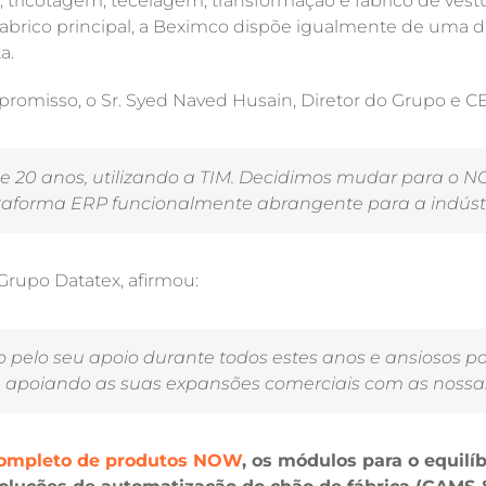
, tricotagem, tecelagem, transformação e fabrico de vest
o fabrico principal, a Beximco dispõe igualmente de uma 
a.
misso, o Sr. Syed Naved Husain, Diretor do Grupo e C
e 20 anos, utilizando a TIM. Decidimos mudar para o NO
forma ERP funcionalmente abrangente para a indústria 
 Grupo Datatex, afirmou:
 pelo seu apoio durante todos estes anos e ansiosos po
 apoiando as suas expansões comerciais com as nossas
completo de produtos NOW
, os módulos para o equilí