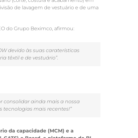
uário (corte, costura e acabamento) em
divisão de lavagem de vestuário e de uma
EO do Grupo Beximco, afirmou:
W devido às suas caraterísticas
têxtil e de vestuário”.
r consolidar ainda mais a nossa
 tecnologias mais recentes!”
brio da capacidade (MCM) e a