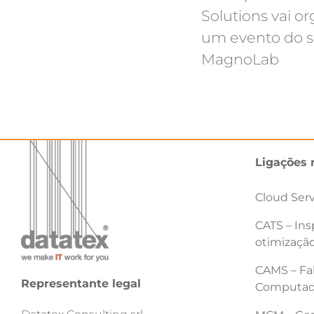
Solutions vai or
um evento do s
MagnoLab
Ligações 
Cloud Ser
CATS – Ins
otimização
CAMS – Fab
Representante legal
Computad