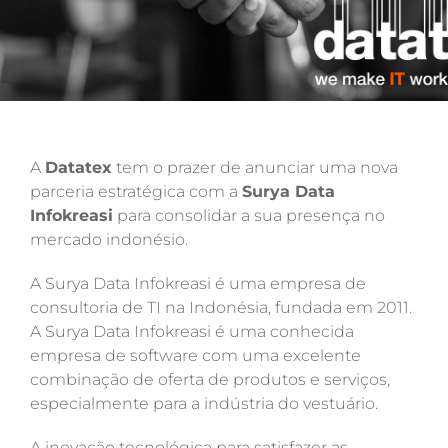
A
Datatex
tem o prazer de anunciar uma nova
parceria estratégica com a
Surya Data
Infokreasi
para consolidar a sua presença no
mercado indonésio.
A Surya Data Infokreasi é uma empresa de
consultoria de TI na Indonésia, fundada em 2011.
A Surya Data Infokreasi é uma conhecida
empresa de software com uma excelente
combinação de oferta de produtos e serviços,
especialmente para a indústria do vestuário.
A inovação tecnológica para satisfazer as