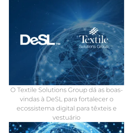
O Textile Solutions Group dá as boas-
vindas à DeSL para fortalecer o
ecossistema digital para têxteis e
vestuário